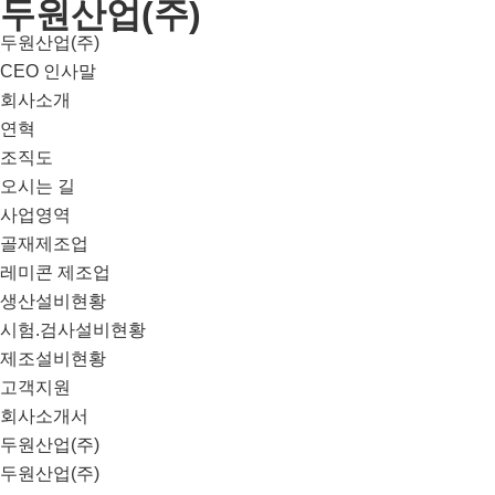
두원산업(주)
두원산업(주)
CEO 인사말
회사소개
연혁
조직도
오시는 길
사업영역
골재제조업
레미콘 제조업
생산설비현황
시험.검사설비현황
제조설비현황
고객지원
회사소개서
두원산업(주)
두원산업(주)