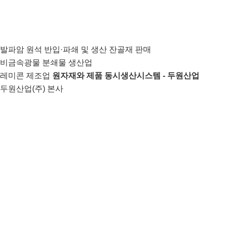
발파암 원석 반입·파쇄 및 생산 잔골재 판매
비금속광물 분쇄물 생산업
레미콘 제조업
원자재와 제품 동시생산시스템 - 두원산업
두원산업(주) 본사